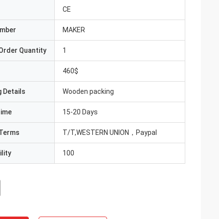
CE
umber
MAKER
Order Quantity
1
460$
 Details
Wooden packing
Time
15-20 Days
Terms
T/T,WESTERN UNION，Paypal
lity
100