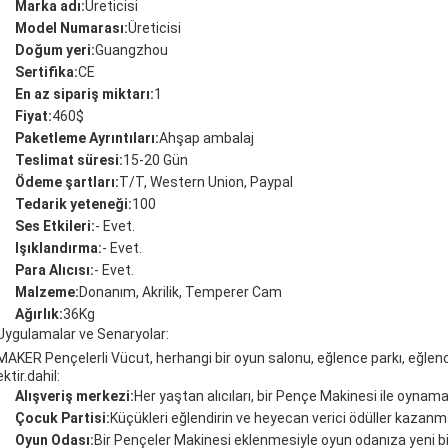
Marka adı:
Üreticisi
Model Numarası:
Üreticisi
Doğum yeri:
Guangzhou
Sertifika:
CE
En az sipariş miktarı:
1
Fiyat:
460$
Paketleme Ayrıntıları:
Ahşap ambalaj
Teslimat süresi:
15-20 Gün
Ödeme şartları:
T/T, Western Union, Paypal
Tedarik yeteneği:
100
Ses Etkileri:
- Evet.
Işıklandırma:
- Evet.
Para Alıcısı:
- Evet.
Malzeme:
Donanım, Akrilik, Temperer Cam
Ağırlık:
36Kg
Uygulamalar ve Senaryolar:
MAKER Pençelerli Vücut, herhangi bir oyun salonu, eğlence parkı, eğle
ektir.dahil:
Alışveriş merkezi:
Her yaştan alıcıları, bir Pençe Makinesi ile oynam
Çocuk Partisi:
Küçükleri eğlendirin ve heyecan verici ödüller kazanm
Oyun Odası:
Bir Pençeler Makinesi eklenmesiyle oyun odanıza yeni bi