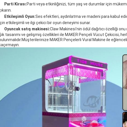
Parti Kirası:
Parti veya etkinliğinizi, tüm yaş ve durumlar için mükem
çıkarın.
Etkileşimli Oyun:
Ses efektleri, aydınlatma ve madeni para kabul ed
için etkileşimli ve ilgi çekici bir oyun deneyimi sunar.
Oyuncak satış makinesi:
Claw Makinesi'nin ödül dağıtıcı özelliği 
Şık tasarımı ve gelişmiş özellikleri ile MAKER Pençeli Vücut Çekicisi, h
bulunmalıdır.Müşterilerinize MAKER Pençelerli Vural Makine ile eğlencel
kaçırmayın.