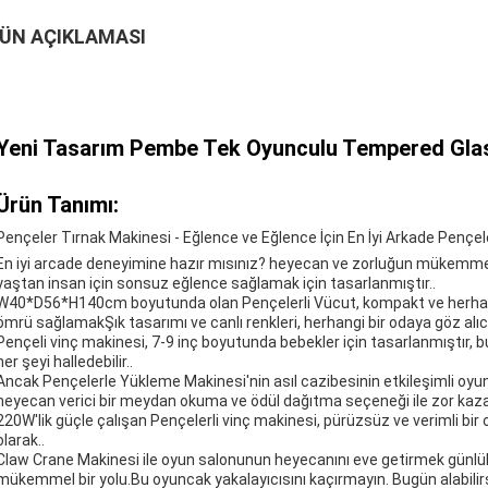
ÜN AÇIKLAMASI
Yeni Tasarım Pembe Tek Oyunculu Tempered Glas
Ürün Tanımı:
Pençeler Tırnak Makinesi - Eğlence ve Eğlence İçin En İyi Arkade Pençe
En iyi arcade deneyimine hazır mısınız? heyecan ve zorluğun mükemmel
yaştan insan için sonsuz eğlence sağlamak için tasarlanmıştır..
W40*D56*H140cm boyutunda olan Pençelerli Vücut, kompakt ve herhangi b
ömrü sağlamakŞık tasarımı ve canlı renkleri, herhangi bir odaya göz alıcı 
Pençeli vinç makinesi, 7-9 inç boyutunda bebekler için tasarlanmıştır, 
her şeyi halledebilir..
Ancak Pençelerle Yükleme Makinesi'nin asıl cazibesinin etkileşimli oyunc
heyecan verici bir meydan okuma ve ödül dağıtma seçeneği ile zor kazanm
220W'lik güçle çalışan Pençelerli vinç makinesi, pürüzsüz ve verimli bi
olarak..
Claw Crane Makinesi ile oyun salonunun heyecanını eve getirmek günlük
mükemmel bir yolu.Bu oyuncak yakalayıcısını kaçırmayın. Bugün alabilirs