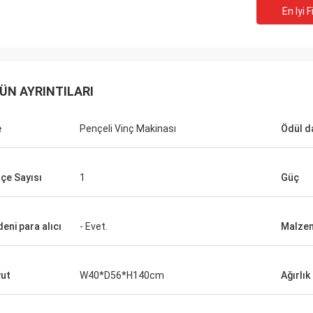
En Iyi F
ÜN AYRINTILARI
e
Pençeli Vinç Makinası
Ödül d
çe Sayısı
1
Güç
eni para alıcı
- Evet.
Malze
ut
W40*D56*H140cm
Ağırlık