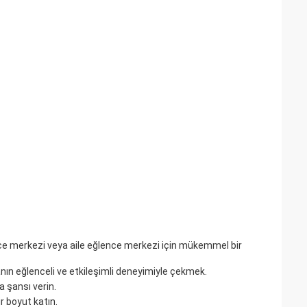
nce merkezi veya aile eğlence merkezi için mükemmel bir
anın eğlenceli ve etkileşimli deneyimiyle çekmek.
a şansı verin.
r boyut katın.