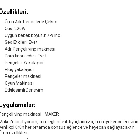
Özellikleri:
Ürün Adı: Pençelerle Çekici
Güç: 220W
Uygun bebek boyutu: 7-9 inç
Ses Etkileri: Evet
Adı: Pençeli vinç makinesi
Para kabul edici: Evet
Pençeler Yakalayıcı
Plüş yakalayıcı
Pençeler makinesi.
Oyun Makinesi
Etkileşimli Deneyim
Uygulamalar:
Pençeli vinç makinesi - MAKER
Maker'ı tanıtıyorum, tüm eğlence ihtiyaçlarınız için en iyi Pençelerli vinç
yenilikçi ürün her ortamda sonsuz eğlence ve heyecan sağlayacaktır..
Ürün özellikleri: