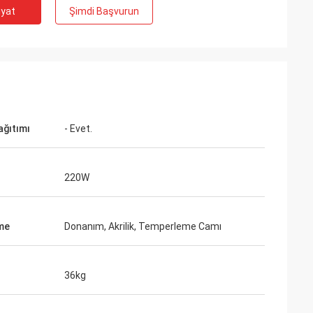
iyat
Şimdi Başvurun
ağıtımı
- Evet.
220W
me
Donanım, Akrilik, Temperleme Camı
36kg