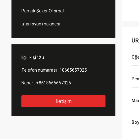
Pamuk Şeker Otomatı
atari oyun makinesi
ÜR
Öğ
İlgili kişi :
Xu
Telefon numarası :
18665657325
Pen
Naber :
+8618665657325
Mad
İletişim
Boy