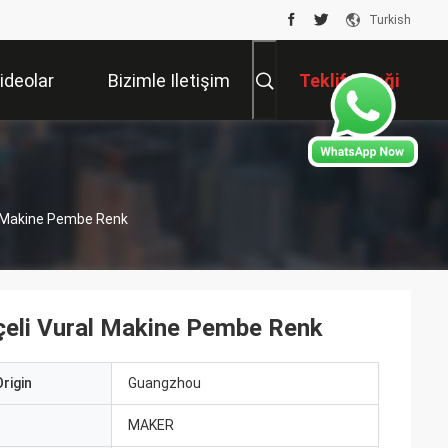
Turkish
ideolar
Bizimle Iletişim
Teklif Isteği
Kur
l Makine Pembe Renk
çeli Vural Makine Pembe Renk
rigin
Guangzhou
ı
MAKER