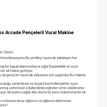
s Arcade Pençelerli Vural Makine
ler Oyunu
 kombinasyonu.Bu yenilikçi oyuncak yakalayıcı her
ir kapalı alana kolayca sığar.Dayanıklılık ve uzun
bir ek haline getiriyor.
bu da geniş bir oyuncak yelpazesi için uygundur.Bu makine
uluğu vardır.Kesin ve duyarlı kontrolleriyleHer oyun
ış zaferinizin ödüllendirileceğinden emin olabilirsiniz.
r oyun deneyimi sağlar.Aile dostu bir yere mükemmel bir ek
 rutininize biraz eğlence ve eğlence eklemenin
iniz.!