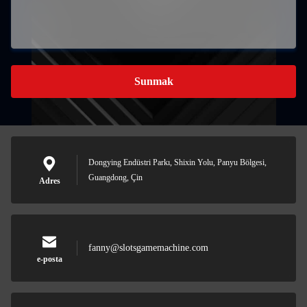
Sunmak
Dongying Endüstri Parkı, Shixin Yolu, Panyu Bölgesi,
Guangdong, Çin
Adres
fanny@slotsgamemachine.com
e-posta